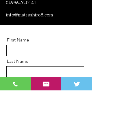
04996-7-0141
info@matsushiro8.com
First Name
Last Name
Email
Message